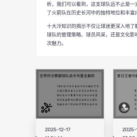
析，我们可以看到，这支球队远不止是一
了火箭队在历史长河中的独特地位和丰富
十大冷知识的揭示不仅让球迷更深入地了
球队的管理策略、球员风采，还是文化影
次魅力。
2025-12-17
2025-