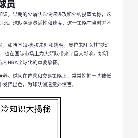
球员
知识。早期的火箭队以快速进攻和外线投篮著称，这
明对比。球队强调灵活性和速度，这一策略在当时并不
，如哈基姆·奥拉朱旺和姚明。奥拉朱旺以其“梦幻
法，也在国际市场上为火箭队带来了巨大影响。姚明
成为NBA全球化的重要象征。
培养。球队在选秀和交易策略上，常常挖掘一些被低
中发挥出色，为球队创造意外惊喜。