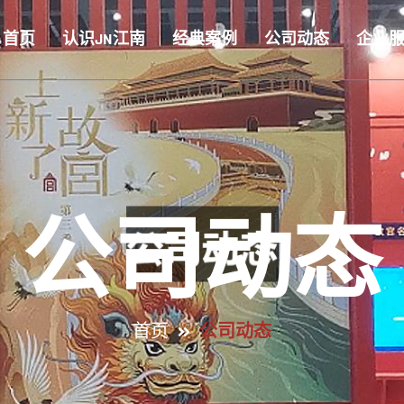
首页
认识JN江南
经典案例
公司动态
企业
公司动态
首页
公司动态