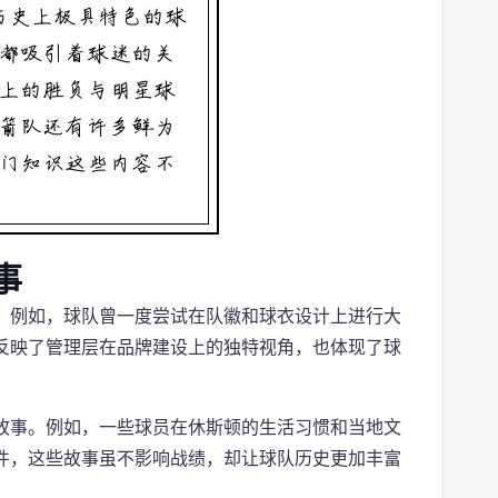
事
。例如，球队曾一度尝试在队徽和球衣设计上进行大
反映了管理层在品牌建设上的独特视角，也体现了球
故事。例如，一些球员在休斯顿的生活习惯和当地文
件，这些故事虽不影响战绩，却让球队历史更加丰富