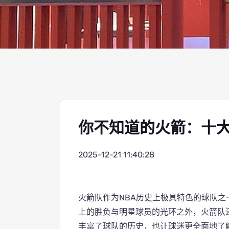
你不知道的火箭：十
2025-12-21 11:40:28
火箭队作为NBA历史上极具特色的球队
上的胜负与明星球员的光环之外，火箭队
丰富了球队的历史，也让球迷更全面地了