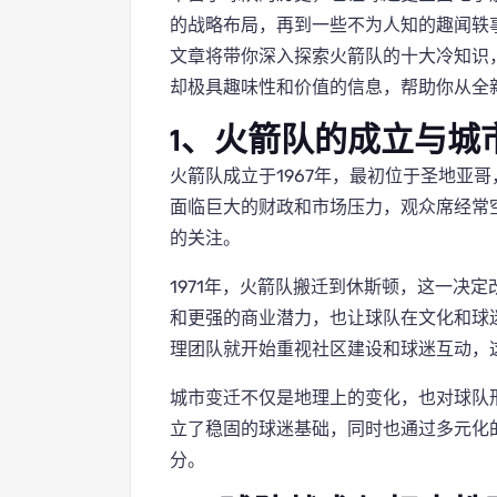
的战略布局，再到一些不为人知的趣闻轶
文章将带你深入探索火箭队的十大冷知识
却极具趣味性和价值的信息，帮助你从全新
1、火箭队的成立与城
火箭队成立于1967年，最初位于圣地亚
面临巨大的财政和市场压力，观众席经常
的关注。
1971年，火箭队搬迁到休斯顿，这一决
和更强的商业潜力，也让球队在文化和球
理团队就开始重视社区建设和球迷互动，
城市变迁不仅是地理上的变化，也对球队
立了稳固的球迷基础，同时也通过多元化
分。