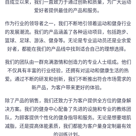
自成立以来，我们一直致力于通过创新和质量，为广大运动
爱好者提供最佳的产品和服务。
作为行业的领导者之一，我们不断地引领着运动和健身行业
的发展潮流。我们的产品涵盖了各种运动项目，包括跑步、
篮球、足球、游泳、健身等。无论是专业运动员还是业余爱
好者，都能在我们的产品线中找到适合自己的理想选择。
我们的团队由一群充满激情和创造力的专业人士组成。他们
不仅具有丰富的行业经验，还拥有对运动和健康生活的热
爱。通过不断的研发和创新，我们不断推出符合市场需求的
新产品，为客户带来更好的体验。
除了产品的销售，我们还致力于为客户提供全方位的健身解
决方案。我们的健身中心配备了先进的设施和专业的教练团
队，为顾客提供个性化的健身指导和服务。无论是想要增肌
减脂，还是提高体能素质，我们都能为客户量身定制最有效
的训练计划。