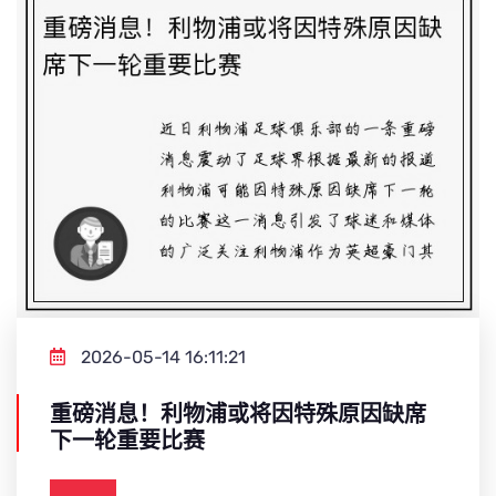
2026-05-14 16:11:21
重磅消息！利物浦或将因特殊原因缺席
下一轮重要比赛