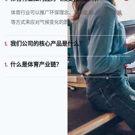
体育行业可以推广环保理念、节约能源、减少碳排放
等方式来应对气候变化的影响。
1.
我们公司的核心产品是什么？
1.
什么是体育产业链？