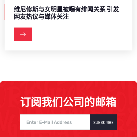
维尼修斯与女明星被曝有绯闻关系 引发
网友热议与媒体关注
订阅我们公司的邮箱
SUBSCRIBE