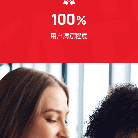
100
%
用户满意程度