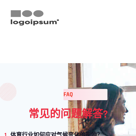
FAQ
常见的问题解答?
1.
体育行业如何应对气候变化的影响？