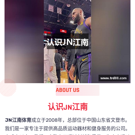
ABOUT US
认识JN江南
JN江南体育
成立于2008年，总部位于中国山东省文登市。
我们是一家专注于提供高品质运动器材和健身服务的公司。