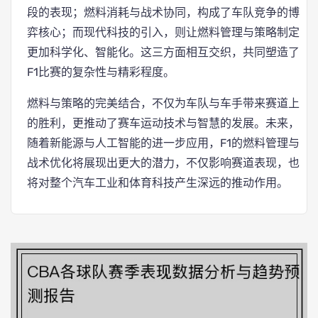
段的表现；燃料消耗与战术协同，构成了车队竞争的博
弈核心；而现代科技的引入，则让燃料管理与策略制定
更加科学化、智能化。这三方面相互交织，共同塑造了
F1比赛的复杂性与精彩程度。
燃料与策略的完美结合，不仅为车队与车手带来赛道上
的胜利，更推动了赛车运动技术与智慧的发展。未来，
随着新能源与人工智能的进一步应用，F1的燃料管理与
战术优化将展现出更大的潜力，不仅影响赛道表现，也
将对整个汽车工业和体育科技产生深远的推动作用。