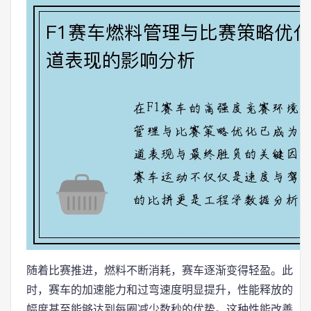
随着比赛推进，燃料不断消耗，赛车逐渐变得轻盈。此
时，赛车的加速能力和过弯速度明显提升，性能释放的
幅度甚至能够达到每圈减少数秒的优势。这种性能改善