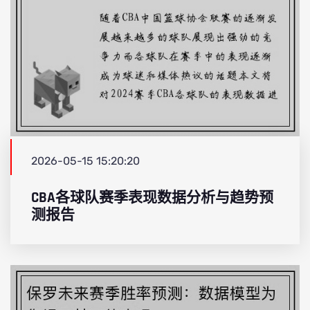
2026-05-15 15:20:20
CBA各球队赛季表现数据分析与趋势预
测报告