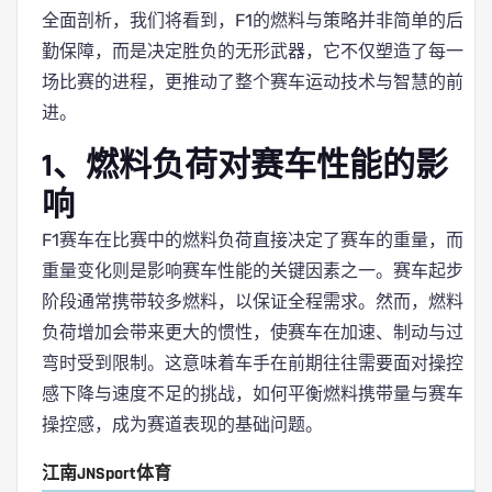
全面剖析，我们将看到，F1的燃料与策略并非简单的后
勤保障，而是决定胜负的无形武器，它不仅塑造了每一
场比赛的进程，更推动了整个赛车运动技术与智慧的前
进。
1、燃料负荷对赛车性能的影
响
F1赛车在比赛中的燃料负荷直接决定了赛车的重量，而
重量变化则是影响赛车性能的关键因素之一。赛车起步
阶段通常携带较多燃料，以保证全程需求。然而，燃料
负荷增加会带来更大的惯性，使赛车在加速、制动与过
弯时受到限制。这意味着车手在前期往往需要面对操控
感下降与速度不足的挑战，如何平衡燃料携带量与赛车
操控感，成为赛道表现的基础问题。
江南JNSport体育