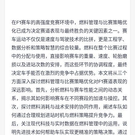
在F1赛车的高强度竞赛环境中，燃料管理与比赛策略优
化已成为决定赛道表现与最终胜负的关键因素之一。赛
车运动不仅仅是速度与驾驶技术的比拼，更是工程学、
数据分析和策略智慧的综合较量。燃料在整个比赛过程
中的分配与使用，直接影响赛车的重量、速度、轮胎磨
损以及进站次数的安排，而这些环节的协调程度，最终
决定车手能否在激烈的竞争中占据优势。本文将从三个
方面深入探讨燃料管理与比赛策略优化对F1赛道表现的
深远影响。首先，分析燃料与赛车性能之间的动态关
系，揭示其如何影响赛车在不同赛段的加速与操控。其
次，探讨燃料消耗与战术安排的协同作用，阐述车队如
何通过合理规划进站时机与燃料策略提升竞争力。最
后，关注现代科技与实时数据在燃料管理中的运用，说
明先进技术如何帮助车队实现更精准的策略决策。通过