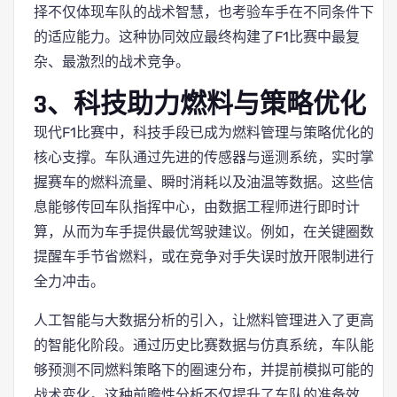
择不仅体现车队的战术智慧，也考验车手在不同条件下
的适应能力。这种协同效应最终构建了F1比赛中最复
杂、最激烈的战术竞争。
3、科技助力燃料与策略优化
现代F1比赛中，科技手段已成为燃料管理与策略优化的
核心支撑。车队通过先进的传感器与遥测系统，实时掌
握赛车的燃料流量、瞬时消耗以及油温等数据。这些信
息能够传回车队指挥中心，由数据工程师进行即时计
算，从而为车手提供最优驾驶建议。例如，在关键圈数
提醒车手节省燃料，或在竞争对手失误时放开限制进行
全力冲击。
人工智能与大数据分析的引入，让燃料管理进入了更高
的智能化阶段。通过历史比赛数据与仿真系统，车队能
够预测不同燃料策略下的圈速分布，并提前模拟可能的
战术变化。这种前瞻性分析不仅提升了车队的准备效