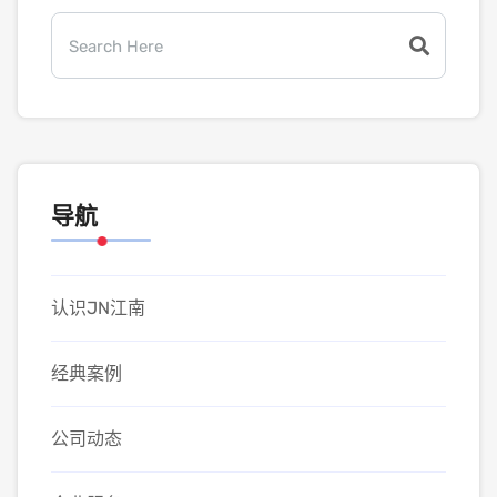
导航
认识JN江南
经典案例
公司动态