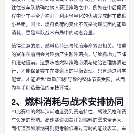
往往被车队精确地纳入赛道策略之中，例如在中后段赛
程中让车手全力冲刺，利用轻量化的优势完成超车或缩
小差距。因此，燃料负荷的变化不仅是物理层面的能量
消耗，更是车队战术布局中的动态变量。
值得注意的是，燃料负荷还与轮胎寿命紧密相关。较重
的赛车在前期会对轮胎产生额外磨损，导致抓地力下降
和进站提前。这意味着燃料策略必须与轮胎管理协调进
行，才能保证赛车在赛道上的平衡表现。只有通过科学
配置，才能避免“重量压制”导致的整体节奏受限，从而
为车手创造最佳的竞技环境。
2、燃料消耗与战术安排协同
F1比赛中的燃料消耗速度受到赛道特性、驾驶风格和赛
车设定的影响。高速赛道如蒙扎对燃料的需求量更大，
而街道赛如摩纳哥则更考验低速过弯时的能效表现。车