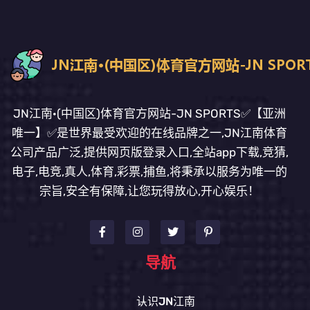
JN江南·(中国区)体育官方网站-JN SPORTS✅【亚洲
唯一】✅是世界最受欢迎的在线品牌之一,JN江南体育
公司产品广泛,提供网页版登录入口,全站app下载,竞猜,
电子,电竞,真人,体育,彩票,捕鱼,将秉承以服务为唯一的
宗旨,安全有保障,让您玩得放心,开心娱乐！
导航
认识JN江南