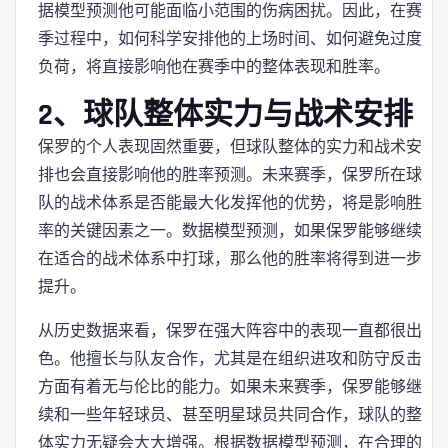
据模型预测他可能面临小范围的伤病困扰。因此，在赛
季过程中，如何科学安排他的上场时间、如何避免过度
负荷，将直接影响他在赛季中的整体表现和胜率。
2、球队整体实力与战术安排
保罗的个人表现固然重要，但球队整体的实力和战术安
排也会直接影响他的胜率预测。未来赛季，保罗所在球
队的战术体系是否能最大化发挥他的优势，将是影响胜
率的关键因素之一。数据模型预测，如果保罗能够继续
在适合的战术体系中打球，那么他的胜率将得到进一步
提升。
从历史数据来看，保罗在强大阵容中的表现一直都很出
色。他擅长与队友合作，尤其是在组织进攻和防守反击
方面有着无与伦比的能力。如果未来赛季，保罗能够继
续和一些年轻球员、甚至明星球员共同合作，球队的整
体实力无疑会大大增强。根据数据模型预测，在合理的