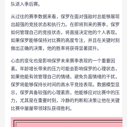
队进入季后赛。
从过往的赛季数据来看，保罗在面对强敌时总能够展现
出超强的竞技状态和执行力。在即将到来的赛季，保罗
如何管理自己的竞技状态，将直接决定他的个人表现。
如果保罗能够保持对比赛的高度专注，并且在关键时刻
做出正确的决策，他的胜率将获得显著提升。
心态的变化也是影响保罗未来赛季表现的一个重要因
素。年龄增长带来的压力可能会影响保罗的心理状态，
如果他能有效管理自己的情绪，避免负面情绪的干扰，
保罗将能够保持长时间的高水平竞技表现。数据模型显
示，保罗具备较强的心理素质，他能够应对比赛中的压
力，尤其是在重要时刻，冷静的判断和决策让他在关键
比赛中屡屡带领球队获得胜利。