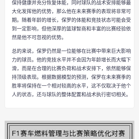
保持健康并充分恢复体能，同时球队的战术安排能够最
大化发挥他的优势，那么他在未来赛季的表现将非常可
期。随着年龄的增长，保罗的体能和竞技状态可能会受
到一定影响，但他深厚的篮球智商和丰富的比赛经验依
然是他不可忽视的优势。
总的来说，保罗仍然是一位能够在比赛中带来巨大影响
力的球员。他的竞技水平并不会因为年龄增长而大幅下
滑，而是在合理的比赛负荷和战术安排下，依然能够保
持顶级表现。根据数据模型的预测，保罗在未来赛季的
胜率将保持在一个相对较高的水平，这不仅取决于他个
人的状态，还与球队的整体配置和战术执行密切相关。