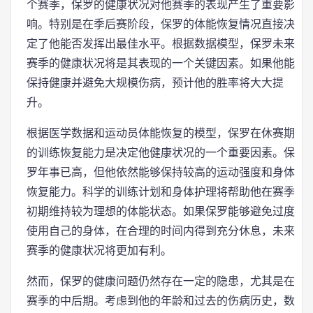
个赛季，保罗的健康状况对他赛季的表现产生了重要影
响。特别是在季后赛阶段，保罗的体能恢复情况直接决
定了他能否发挥出最佳水平。根据数据模型，保罗未来
赛季的健康状况将是其表现的一个关键因素。如果他能
保持健康并避免大规模伤病，预计他的胜率将大大提
升。
根据医学数据和运动员体能恢复的模型，保罗在休赛期
的训练恢复能力是决定他健康状况的一个重要因素。保
罗年事已高，但他依然能够保持较高的运动强度和身体
恢复能力。科学的训练计划和身体护理将帮助他在赛季
初期维持较为理想的体能状态。如果保罗能够避免过度
使用自己的身体，在合理的时间内得到充分休息，未来
赛季的健康状况将更加有利。
然而，保罗的健康问题仍然存在一定的隐患，尤其是在
赛季的中后期。考虑到他的年龄和过去的伤病历史，数