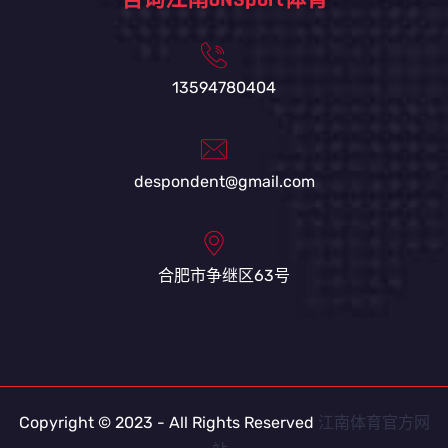
咨询江南JNSport体育
13594780404
despondent@gmail.com
合肥市争继区63号
Copyright © 2023 - All Rights Reserved
江南体育官方网