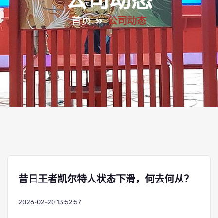
公司动态
首页
公司动态
昔日王者凯尔特人状态下滑，何去何从？
2026-02-20 13:52:57