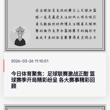
2026-03-26 11:10:51
今日体育聚焦：足球联赛激战正酣 篮
球赛季开局精彩纷呈 各大赛事精彩回
顾