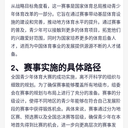
从战略目标角度看，这一赛事是国家体育总局推动青少
年体育改革的一部分。它旨在通过赛事带动基层体育设
施的建设和完善，推动地方体育水平的提升。通过赛事
的普及，青少年可以接触到更多的体育项目，拓宽他们
的兴趣爱好范围，同时为国家培养更多的体育后备人
才，进而为中国体育事业的发展提供源源不断的人才储
备。
2、赛事实施的具体路径
全国青少年体育大赛的成功实施，离不开科学的组织与
细致的规划。为了确保赛事能够覆盖所有地级市，组委
会在赛事的规划与布局上进行了充分的准备。赛事的分
级设计，使得不同地区的青少年能够在符合自己发展阶
段的赛事中获得锻炼机会。具体来说，赛事通过分为地
区赛、预选赛以及全国总决赛等层级，确保青少年在本
地首先得到比赛的机会，进一步向更高层次的赛事发