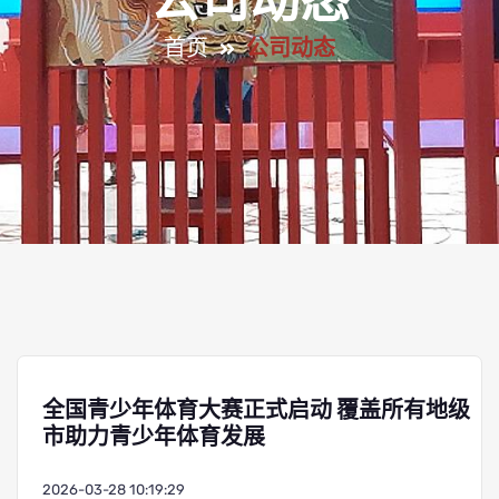
公司动态
首页
公司动态
全国青少年体育大赛正式启动 覆盖所有地级
市助力青少年体育发展
2026-03-28 10:19:29