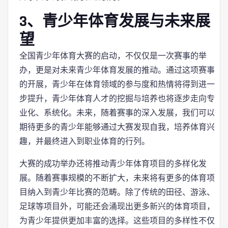
3、青少年体育发展与未来展
望
全国青少年体育大赛的启动，不仅仅是一次赛事的举
办，更是对未来青少年体育发展的推动。通过这项赛事
的开展，青少年在体育领域的参与度和热情将得到进一
步提升，青少年体育人才的挖掘与培养也将逐步走向专
业化、系统化。未来，随着赛事的深入发展，我们可以
期待更多的青少年能够通过大赛发现自我，培养体育兴
趣，并最终进入到职业体育的行列。
大赛的成功举办还将推动青少年体育项目的多样化发
展。随着赛事规模的不断扩大，未来将有更多的体育项
目纳入到青少年比赛的范畴。除了传统的田径、游泳、
足球等项目外，可能还会涌现出更多新兴的体育项目，
为青少年提供更加丰富的选择。这些项目的多样性不仅