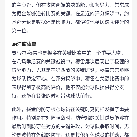
的主心骨，他在攻防两端的决策能力和领导力，常常成
为掘金能够逆转比赛的关键。在最近的评分揭晓中，约
基奇无论是数据还是影响力，都使得他稳居球队评分的
第一位。
JN江南体育
贾马尔·穆雷也是掘金在关键比赛中的一个重要人物。
在几场季后赛的关键战役中，穆雷屡次展现出了极强的
得分能力，尤其是在第四节的关键时刻，穆雷常常能够
为球队稳定军心。在评分揭晓中，穆雷在关键比赛中的
表现得到了极高的评价，他不仅能为球队提供得分支
持，还能在紧张的时刻带动球队前行。
此外，掘金的防守核心球员在关键时刻同样发挥了重要
作用。特别是在对阵强敌时，防守端的关键球员能够在
最后时刻防守住对方的关键进攻，为球队争取时间。无
论是波特在外线的防守，还是其他角色球员的拼劲，都