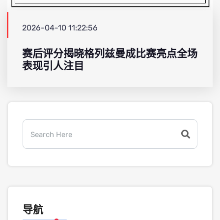
2026-04-10 11:22:56
赛后评分揭晓格列兹曼成比赛亮点全场
表现引人注目
导航