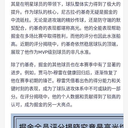
其是在明星球员的带领下，球队整体实力得到了极大的
提升。作为球队的核心，尼古拉·约基奇无疑是掘金的
中流砥柱。无论是进攻端的精妙传球，还是防守端的默
契配合，约基奇的表现都堪称高光。他的全能表现帮助
掘金在多场比赛中取得胜利，而他的评分也因此水涨船
高。近期的评分揭晓中，约基奇依然稳居球队的顶端，
展现了他作为MVP级别球员的非凡水准。
除了约基奇，掘金的其他球员也在本赛季中有了显著的
进步。例如，贾马尔·穆雷在健康回归后，逐渐恢复了
他在赛季初期的锋芒。穆雷凭借着出色的得分能力和关
键时刻的表现，成为了球队进攻体系中不可或缺的一部
分。在评分揭晓中，他的个人数据和贡献得到了较高的
认可，成为掘金的另一大亮点。