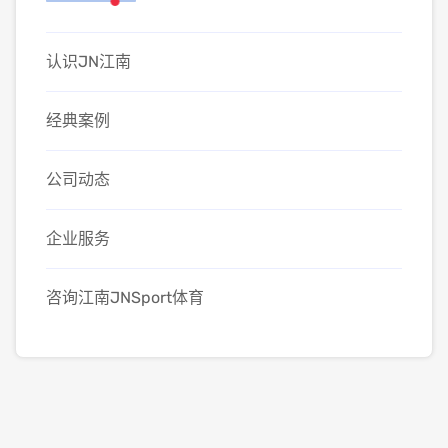
认识JN江南
经典案例
公司动态
企业服务
咨询江南JNSport体育