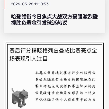
2026-03-28 11:10:53
哈登领衔今日焦点大战双方豪强激烈碰
撞胜负悬念引发球迷热议