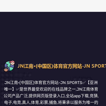
JN江南·(中国区)体育官方网站-JN SPORTS✅【亚洲
唯一】✅是世界最受欢迎的在线品牌之一,JN江南体育
公司产品广泛,提供网页版登录入口,全站app下载,竞猜,
电子,电竞,真人,体育,彩票,捕鱼,将秉承以服务为唯一的