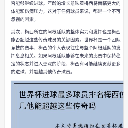
否能够继续进球。年龄的增长意味着梅西将面临更大的
体能和伤病压力，这对于任何球员来说，都是一个不可
忽视的因素。
其次，梅西所在的阿根廷队的整体实力和发挥也是梅西
能否超越这些传奇球员的关键因素。世界杯是一个团队
竞技的赛事，梅西的个人表现往往与整个阿根廷队的发
挥息息相关。如果阿根廷队能够在未来的比赛中保持稳
定的状态并进入更深的阶段，梅西有可能继续贡献更多
的进球，并超越其他传奇球员。