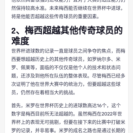
然保持较高水准。未来梅西能否继续在世界杯中进球，
将是他能否超越这些传奇球员的重要因素。
2、梅西超越其他传奇球员的
难度
世界杯进球数的记录一直是球员之间争夺的焦点，而梅
西要想超越历史上的其他传奇球员，如罗纳尔多、米
罗、佩莱等，面临的不仅仅是他个人的技术和状态问
题，还涉及到他所在队伍的整体表现。尽管梅西已经多
次证明了他在世界大赛中的统治力，但要超越这些球
员，仍然存在着相当大的挑战。
首先，米罗在世界杯历史上的进球数高达16个，这个
数字是梅西目前所无法超越的。虽然梅西在2022年世
界杯上的表现无可挑剔，但要在接下来的比赛中打破米
罗的记录，并非易事。米罗的成名之路也是通过长期的