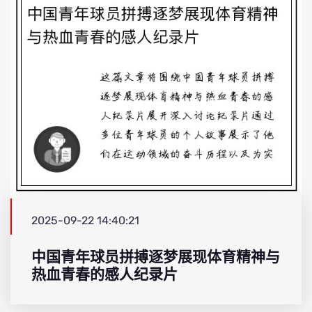
2025-09-22 14:40:21
中国青年球员拼搏逐梦展现体育精神与
热血青春的感人纪录片