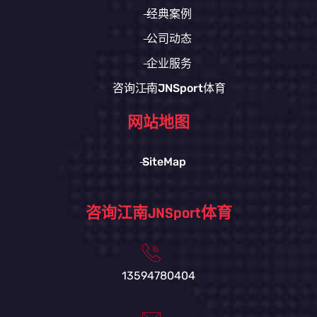
经典案例
公司动态
企业服务
咨询江南JNSport体育
网站地图
SiteMap
咨询江南JNSport体育
13594780404