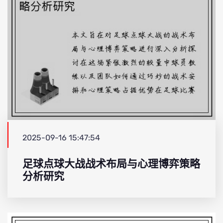
2025-09-16 15:47:54
足球点球大战战术布局与心理博弈策略
分析研究