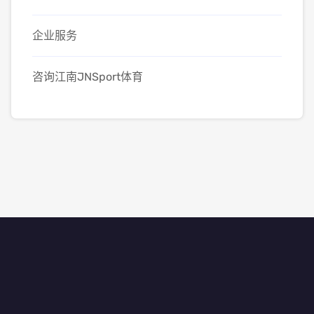
企业服务
咨询江南JNSport体育