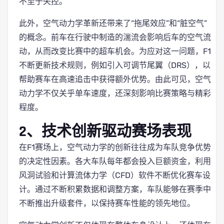
不至于失控。
此外，空气动力学革新还带来了“拖尾效应”和“脏空气”
的概念。前车在行驶中制造的湍流会影响后车的空气流
动，从而改变比赛中的超车机会。为应对这一问题，F1
不断更新技术规则，例如引入可调节尾翼（DRS），以
帮助赛车在高速追击中获得额外优势。由此可见，空气
动力学不仅关乎单车速度，还深刻影响比赛策略与精彩
程度。
2、技术创新驱动赛场表现
在F1赛场上，空气动力学的创新往往成为车队竞争优势
的决定性因素。各大车队每年都会投入巨额资金，利用
风洞试验和计算流体力学（CFD）软件不断优化赛车设
计。通过不断积累数据和调整方案，车队能够在赛季中
不断推出升级套件，以保持赛车性能的领先地位。