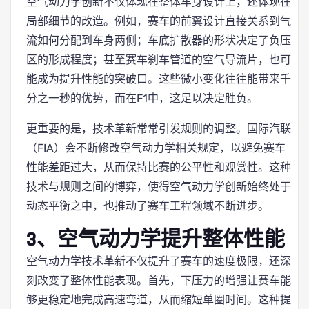
空气动力学创新不仅体现在整体车身设计上，还体现在
局部细节的改造。例如，赛车的前翼设计直接关系到气
流如何分配到车身两侧；车底扩散器的形状决定了负压
区的形成程度；甚至赛车刹车管道的空气导流片，也可
能成为提升性能的突破口。这些微小变化往往能带来千
分之一秒的优势，而在F1中，这足以决定胜负。
更重要的是，技术革新常常引发规则的调整。国际汽联
（FIA）会不断修改空气动力学相关规定，以避免赛车
性能差距过大，从而保持比赛的公平性和观赏性。这种
技术与规则之间的博弈，使得空气动力学创新始终处于
动态平衡之中，也推动了赛车工程领域不断进步。
3、空气动力学提升整体性能
空气动力学技术革新不仅提升了赛车的速度极限，还深
刻改变了整体性能表现。首先，下压力的增强让赛车能
够更稳定地完成高速弯道，从而缩短单圈时间。这种提