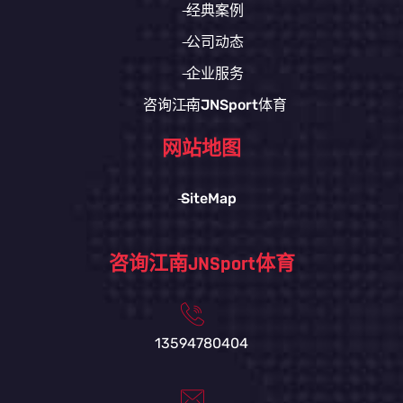
经典案例
公司动态
企业服务
咨询江南JNSport体育
网站地图
SiteMap
咨询江南JNSport体育
13594780404