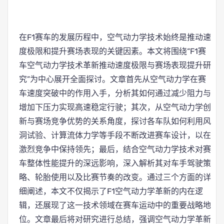
在F1赛车的发展历程中，空气动力学技术始终是推动速
度极限和提升赛场表现的关键因素。本文将围绕“F1赛
车空气动力学技术革新推动速度极限与赛场表现提升研
究”为中心展开全面探讨。文章首先从空气动力学在赛
车速度突破中的作用入手，分析其如何通过减少阻力与
增加下压力实现高速稳定行驶；其次，从空气动力学创
新与赛场竞争优势的关系角度，探讨各车队如何利用风
洞试验、计算流体力学等手段不断改进赛车设计，以在
激烈竞争中保持领先；最后，结合空气动力学技术对赛
车整体性能提升的深远影响，深入解析其对车手驾驶策
略、轮胎使用以及比赛节奏的改变。通过三个方面的详
细阐述，本文不仅揭示了F1空气动力学革新的内在逻
辑，还展现了这一技术领域在赛车运动中的重要战略地
位。文章最后将对研究进行总结，强调空气动力学革新