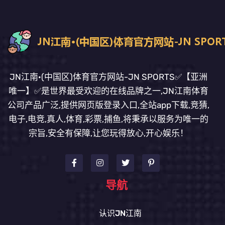
JN江南·(中国区)体育官方网站-JN SPORTS✅【亚洲
唯一】✅是世界最受欢迎的在线品牌之一,JN江南体育
公司产品广泛,提供网页版登录入口,全站app下载,竞猜,
电子,电竞,真人,体育,彩票,捕鱼,将秉承以服务为唯一的
宗旨,安全有保障,让您玩得放心,开心娱乐！
导航
认识JN江南