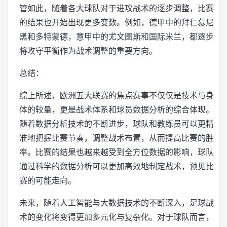
管如此，随着各大球队对于进攻战术的逐步调整，比赛
的结果也开始出现更多变数。例如，德甲中的拜仁慕尼
黑和多特蒙德，意甲中的尤文图斯和国际米兰，都逐步
将攻守平衡作为战术调整的重要方向。
总结：
综上所述，欧洲五大联赛的焦点赛事不仅仅是技术与身
体的较量，更是战术体系和球员数据分析的综合体现。
随着数据分析技术的不断进步，球队和教练员可以更精
准地把握比赛节奏，调整战术布置，从而提高比赛的胜
率。比赛的结果也越来越受到全方位数据的影响，球队
通过科学的数据分析可以更加高效地制定战术，预见比
赛的可能走向。
未来，随着人工智能与大数据技术的不断深入，足球战
术的变化将变得更加多元化与复杂化。对于球队而言，