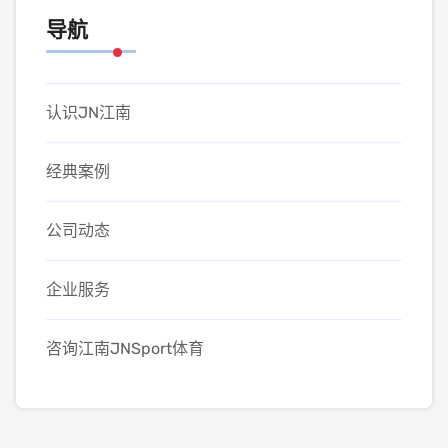
导航
认识JN江南
经典案例
公司动态
企业服务
咨询江南JNSport体育