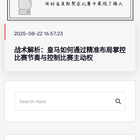
2025-08-22 16:57:23
战术解析：皇马如何通过精准布局掌控
比赛节奏与控制比赛主动权