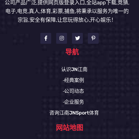
公司产品广泛,提供网页版登录入口,全站app下载,竞猜,
电子,电竞,真人,体育,彩票,捕鱼,将秉承以服务为唯一的
宗旨,安全有保障,让您玩得放心,开心娱乐！
导航
认识JN江南
经典案例
公司动态
企业服务
咨询江南JNSport体育
网站地图