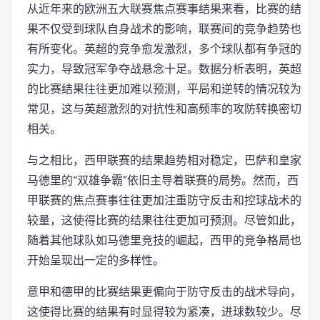
从近年来的欧洲五大联赛焦点赛事结果来看，比赛的结
果不仅受到球队自身战术的影响，联赛间的竞争趋势也
有所变化。英超的竞争愈发激烈，多个球队都有争冠的
实力，导致冠军争夺战悬念十足。数据分析表明，英超
的比赛结果往往更加难以预测，平局和逆转的情况较为
常见，这与英超激烈的对抗性和高频率的攻防转换密切
相关。
与之相比，西甲联赛的结果趋势相对稳定，巴萨和皇家
马德里的“双雄争霸”依旧主导着联赛的局势。然而，西
甲联赛的焦点赛事往往更加注重防守反击和控球战术的
较量，这使得比赛的结果往往更加可预测。尽管如此，
随着其他球队如马德里竞技的崛起，西甲的竞争格局也
开始呈现出一定的多样性。
意甲和德甲的比赛结果更偏向于防守反击的战术导向，
这使得比赛的结果有时显得较为紧凑，进球数较少。尽