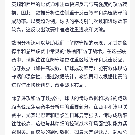
英超和西甲的比赛通常注重快速反击与高强度的攻防转
换，因此，数据分析往往侧重于反击效率和高压防守的
成功率。以英超为例，球队的平均射门次数和进球效率
较高，这反映出联赛中普遍注重进攻和突破。
数据分析还可以帮助我们了解防守端的表现，尤其是像
德甲和意甲联赛中常见的“铁桶阵”防守战术。在这些联
赛中，球队往往在防守端更注重区域防守和反击反应，
防守数据（如拦截次数、铲球成功率等）能有效体现防
守端的稳健性。通过数据统计，教练员可以根据比赛的
进程作出快速调整，改变战术布局。
除了进攻和防守数据外，球队的传球数据和球员的跑动
距离也是焦点赛事分析中的重要部分。在西甲和法甲联
赛中，尤其是巴萨和巴黎圣日耳曼等强队，传球成功率
往往较高，这也与其精细的控球战术和场面控制能力紧
密相关。而球员的跑动数据，如最大奔跑速度、跑动总