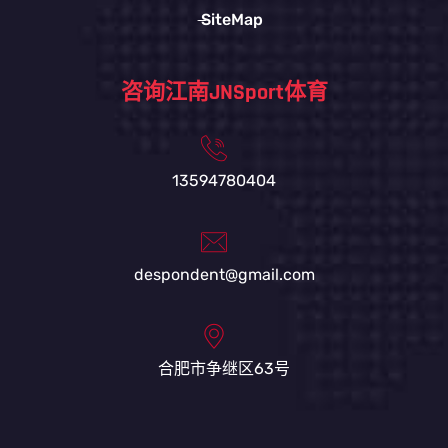
SiteMap
咨询江南JNSport体育
13594780404
despondent@gmail.com
合肥市争继区63号