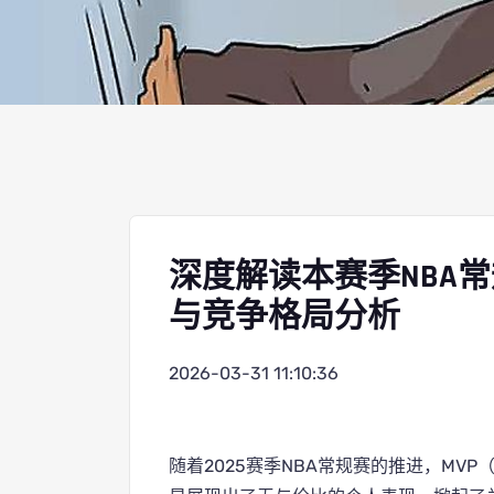
深度解读本赛季NBA
与竞争格局分析
2026-03-31 11:10:36
随着2025赛季NBA常规赛的推进，MV