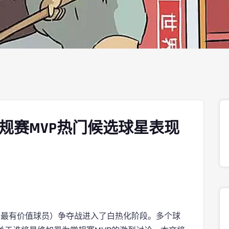
常规赛MVP热门候选球星表现
P（最有价值球员）争夺战进入了白热化阶段。多个球