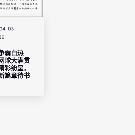
04-03
38
争霸白热
网球大满贯
精彩纷呈，
新篇章待书