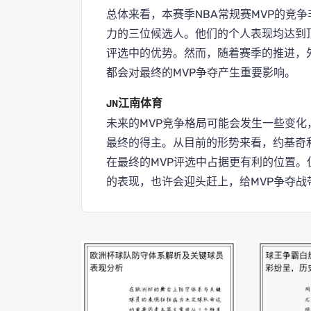
总体来看，本赛季NBA常规赛MVP的竞
力的三位候选人。他们的个人表现均达到
评选中的优势。然而，随着赛季的推进，
都会对最终的MVP争夺产生重要影响。
JN江南体育
未来的MVP竞争格局可能会发生一些变
最终的得主。从目前的形势来看，约基奇
在最终的MVP评选中占据更有利的位置
的表现，也许会迎头赶上，给MVP争夺战