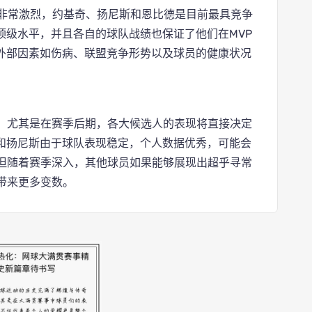
争非常激烈，约基奇、扬尼斯和恩比德是目前最具竞争
顶级水平，并且各自的球队战绩也保证了他们在MVP
外部因素如伤病、联盟竞争形势以及球员的健康状况
化，尤其是在赛季后期，各大候选人的表现将直接决定
和扬尼斯由于球队表现稳定，个人数据优秀，可能会
。但随着赛季深入，其他球员如果能够展现出超乎寻常
带来更多变数。