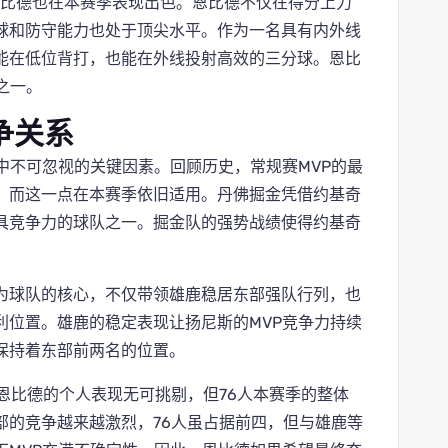
恩比德也在本赛季表现出色。恩比德不仅在得分上力
球和防守能力也处于顶尖水平。作为一名具有内外线
能在低位背打，也能在外线投射高效的三分球。恩比
之一。
争关系
中不可忽视的关键因素。回顾历史，常规赛MVP的最
。而这一点在本赛季依旧适用。丹佛掘金凭借约基奇
具竞争力的球队之一。掘金队的强势战绩使得约基奇
为球队的核心，不仅带领雄鹿稳居东部强队行列，也
利位置。雄鹿的稳定表现让扬尼斯的MVP竞争力持续
保持着东部前两名的位置。
恩比德的个人表现无可挑剔，但76人本赛季的整体
部的竞争越来越激烈，76人虽占据前四，但与雄鹿等