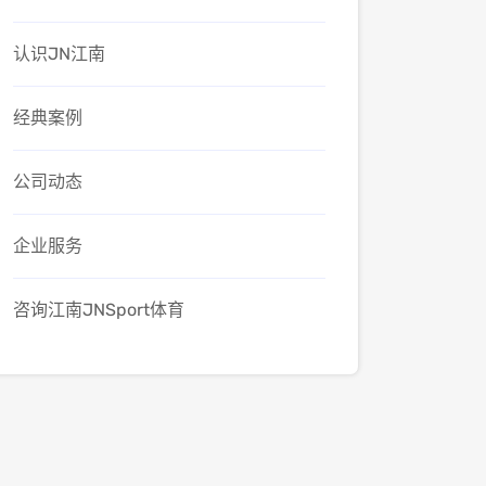
认识JN江南
经典案例
公司动态
企业服务
咨询江南JNSport体育