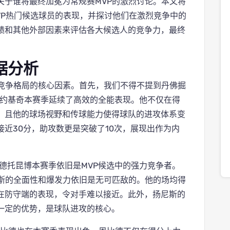
关于谁将最终加冕为常规赛MVP的激烈讨论。本文将
VP热门候选球员的表现，并探讨他们在激烈竞争中的
绩和其他外部因素来评估各大候选人的竞争力，最终
据分析
P竞争格局的核心因素。首先，我们不得不提到丹佛掘
，约基奇本赛季延续了高效的全能表现。他不仅在得
，且他的球场视野和传球能力使得球队的进攻体系变
近30分，助攻数更是突破了10次，展现出作为内
德托昆博本赛季依旧是MVP候选中的强力竞争者。
尼斯的全面性和爆发力依旧是无可匹敌的。他的场均得
在防守端的表现，令对手难以接近。此外，扬尼斯的
一定的优势，是球队进攻的核心。