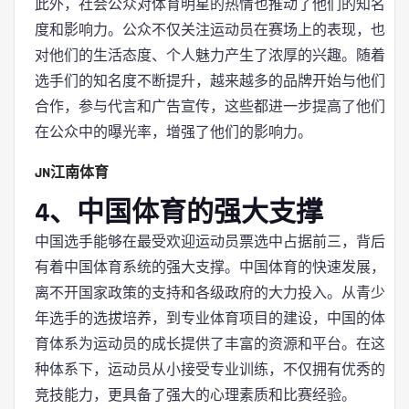
此外，社会公众对体育明星的热情也推动了他们的知名
度和影响力。公众不仅关注运动员在赛场上的表现，也
对他们的生活态度、个人魅力产生了浓厚的兴趣。随着
选手们的知名度不断提升，越来越多的品牌开始与他们
合作，参与代言和广告宣传，这些都进一步提高了他们
在公众中的曝光率，增强了他们的影响力。
JN江南体育
4、中国体育的强大支撑
中国选手能够在最受欢迎运动员票选中占据前三，背后
有着中国体育系统的强大支撑。中国体育的快速发展，
离不开国家政策的支持和各级政府的大力投入。从青少
年选手的选拔培养，到专业体育项目的建设，中国的体
育体系为运动员的成长提供了丰富的资源和平台。在这
种体系下，运动员从小接受专业训练，不仅拥有优秀的
竞技能力，更具备了强大的心理素质和比赛经验。