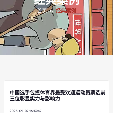
经典案例
首页
经典案例
中国选手包揽体育界最受欢迎运动员票选前
三位彰显实力与影响力
2025-09-07 16:13:47