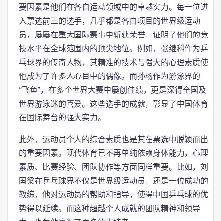
要因素是他们在各自运动领域中的卓越实力。每一位进
入票选前三的选手，几乎都是各自项目的世界级运动
员，屡屡在重大国际赛事中斩获荣誉，证明了他们的竞
技水平在全球范围内的顶尖地位。例如，张继科作为乒
乓球界的传奇人物，其精准的技术与强大的心理素质使
他成为了许多人心目中的偶像。而孙杨作为游泳界的
“飞鱼”，在多个世界大赛中屡创佳绩，更是深得全国及
世界游泳迷的喜爱。这些选手的成就，彰显了中国体育
在国际舞台的强大实力。
此外，运动员个人的综合素质也是其在票选中脱颖而出
的重要因素。现代体育已不再单纯依赖身体能力，心理
素质、比赛经验、团队协作等方面同样重要。比如，刘
国梁在乒乓球界不仅是世界级运动员，还是一位成功的
教练，他对运动员的帮助和指导，使得中国乒乓球的优
势得以延续。而这种超越个人成就的团队精神和领导