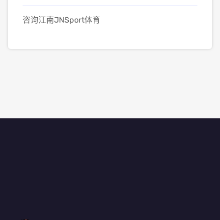
咨询江南JNSport体育